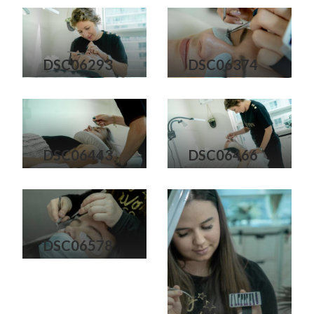
DSC06293
DSC06374
DSC06443
DSC06466
DSC06578